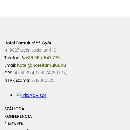
Hotel Famulus
Győr
H-9027 Győr, Budai út 4-6.
Telefon:
+36 96 / 547 770
Email:
hotel@hotelfamulus.hu
GPS:
47.691624, 17.697476 (é/k)
NTAK száma:
SZ19000225
SZÁLLODA
KONFERENCIA
ÉLMÉNYEK