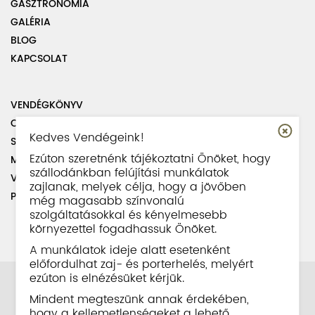
GASZTRONÓMIA
GALÉRIA
BLOG
KAPCSOLAT
VENDÉGKÖNYV
OLDALTÉRKÉP
Kedves Vendégeink!
SZABÁLYZATOK
Ezúton szeretnénk tájékoztatni Önöket, hogy
MUNKATÁRSAINK
szállodánkban felújítási munkálatok
VISSZAÉLÉS BEJELENTÉSI SZABÁLYZAT
zajlanak, melyek célja, hogy a jövőben
PARKOLÁS INFORMÁCIÓ
még magasabb színvonalú
szolgáltatásokkal és kényelmesebb
környezettel fogadhassuk Önöket.
A munkálatok ideje alatt esetenként
előfordulhat zaj- és porterhelés, melyért
ezúton is elnézésüket kérjük.
Mindent megteszünk annak érdekében,
hogy a kellemetlenségeket a lehető