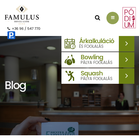
AJÁNLATKÉRÉS
+36 96 / 547 770
Árkalkuláció
ÉS FOGLALÁS
Bowling
PÁLYA FOGLALÁS
Squash
PÁLYA FOGLALÁS
Blog