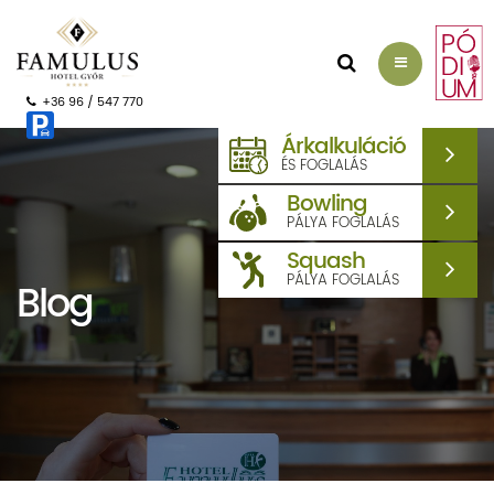
AJÁNLATKÉRÉS
+36 96 / 547 770
Árkalkuláció
ÉS FOGLALÁS
Bowling
PÁLYA FOGLALÁS
Squash
PÁLYA FOGLALÁS
Blog