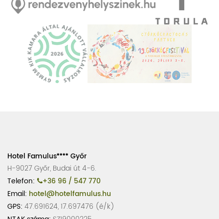
Hotel Famulus
Győr
H-9027 Győr, Budai út 4-6.
Telefon:
+36 96 / 547 770
Email:
hotel@hotelfamulus.hu
GPS:
47.691624, 17.697476 (é/k)