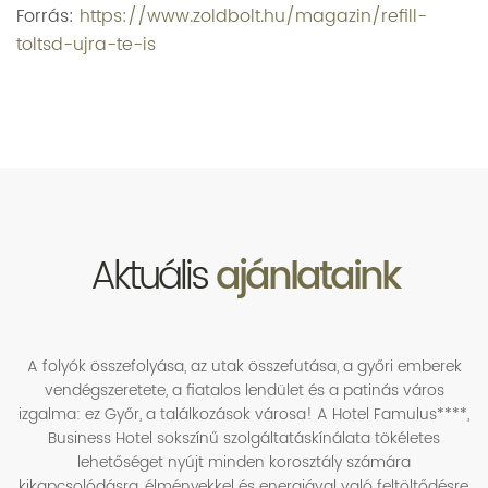
Forrás:
https://www.zoldbolt.hu/magazin/refill-
toltsd-ujra-te-is
Aktuális
ajánlataink
A folyók összefolyása, az utak összefutása, a győri emberek
vendégszeretete, a fiatalos lendület és a patinás város
izgalma: ez Győr, a találkozások városa! A Hotel Famulus****,
Business Hotel sokszínű szolgáltatáskínálata tökéletes
lehetőséget nyújt minden korosztály számára
kikapcsolódásra, élményekkel és energiával való feltöltődésre,