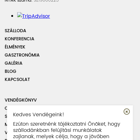
NTAK száma:
SZ19000225
SZÁLLODA
KONFERENCIA
ÉLMÉNYEK
GASZTRONÓMIA
GALÉRIA
BLOG
KAPCSOLAT
VENDÉGKÖNYV
OLDALTÉRKÉP
Kedves Vendégeink!
SZABÁLYZATOK
Ezúton szeretnénk tájékoztatni Önöket, hogy
MUNKATÁRSAINK
szállodánkban felújítási munkálatok
VISSZAÉLÉS BEJELENTÉSI SZABÁLYZAT
zajlanak, melyek célja, hogy a jövőben