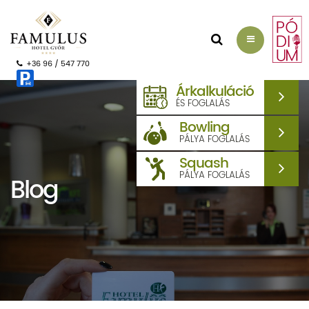
AJÁNLATKÉRÉS
+36 96 / 547 770
Árkalkuláció
ÉS FOGLALÁS
Bowling
PÁLYA FOGLALÁS
Squash
PÁLYA FOGLALÁS
Blog