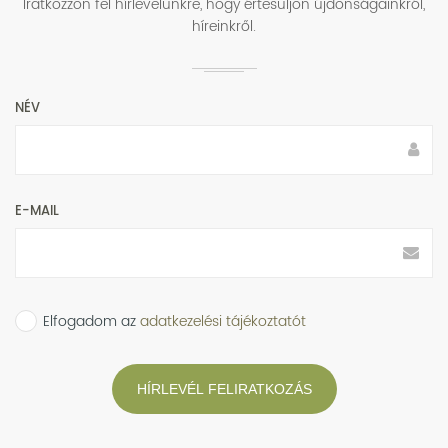
Iratkozzon fel hírlevelünkre, hogy értesüljön újdonságainkról,
híreinkről.
NÉV
E-MAIL
Elfogadom az
adatkezelési tájékoztatót
HÍRLEVÉL FELIRATKOZÁS