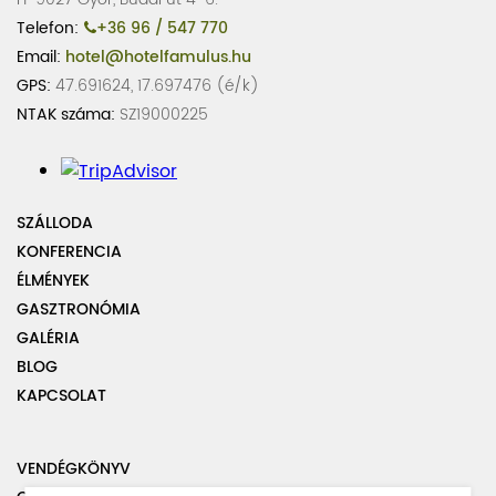
Telefon:
+36 96 / 547 770
Email:
hotel@hotelfamulus.hu
GPS:
47.691624, 17.697476 (é/k)
NTAK száma:
SZ19000225
SZÁLLODA
KONFERENCIA
ÉLMÉNYEK
GASZTRONÓMIA
GALÉRIA
BLOG
KAPCSOLAT
VENDÉGKÖNYV