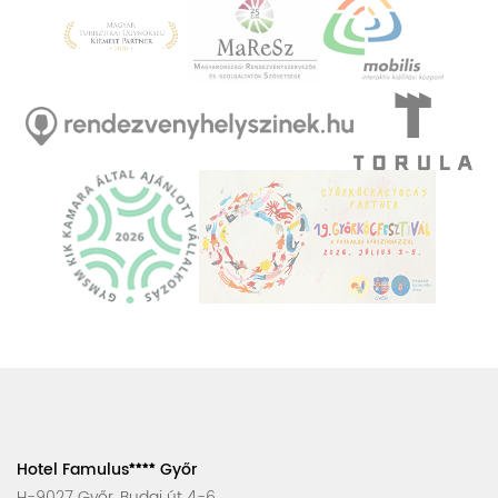
Hotel Famulus
Győr
H-9027 Győr, Budai út 4-6.