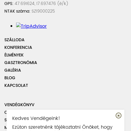
GPS:
47.691624, 17.697476 (é/k)
NTAK száma:
SZ19000225
SZÁLLODA
KONFERENCIA
ÉLMÉNYEK
GASZTRONÓMIA
GALÉRIA
BLOG
KAPCSOLAT
VENDÉGKÖNYV
OLDALTÉRKÉP
Kedves Vendégeink!
SZABÁLYZATOK
Ezúton szeretnénk tájékoztatni Önöket, hogy
MUNKATÁRSAINK