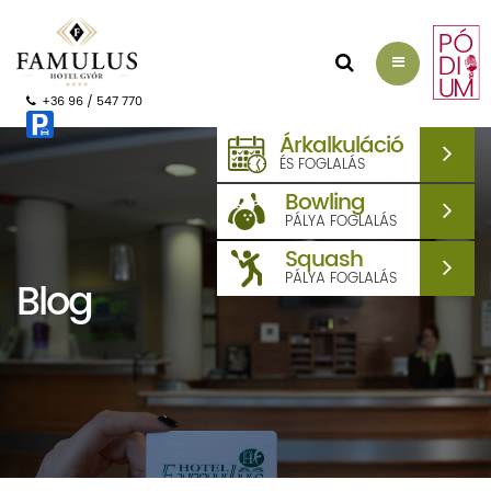
AJÁNLATKÉRÉS
+36 96 / 547 770
Árkalkuláció
ÉS FOGLALÁS
Bowling
PÁLYA FOGLALÁS
Squash
PÁLYA FOGLALÁS
Blog