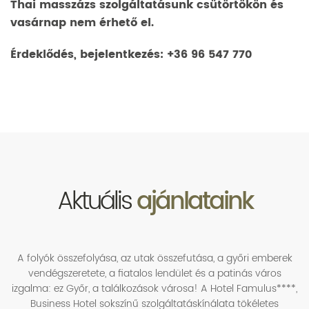
Thai masszázs szolgáltatásunk csütörtökön és
vasárnap nem érhető el.
Érdeklődés, bejelentkezés:
+36 96 547 770
Aktuális
ajánlataink
A folyók összefolyása, az utak összefutása, a győri emberek
vendégszeretete, a fiatalos lendület és a patinás város
izgalma: ez Győr, a találkozások városa! A Hotel Famulus****,
Business Hotel sokszínű szolgáltatáskínálata tökéletes