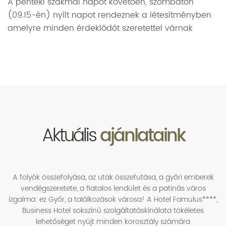
A pénteki szakmai napot követően, szombaton
(09.15-én)
nyílt napot rendeznek a létesítményben
amelyre minden érdeklődőt szeretettel várnak
Aktuális
ajánlataink
A folyók összefolyása, az utak összefutása, a győri emberek
vendégszeretete, a fiatalos lendület és a patinás város
izgalma: ez Győr, a találkozások városa! A Hotel Famulus****,
Business Hotel sokszínű szolgáltatáskínálata tökéletes
lehetőséget nyújt minden korosztály számára