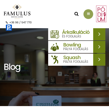
AJÁNLATKÉRÉS
+36 96 / 547 770
Árkalkuláció
ÉS FOGLALÁS
Bowling
PÁLYA FOGLALÁS
Squash
PÁLYA FOGLALÁS
Blog