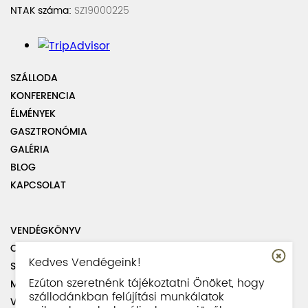
NTAK száma:
SZ19000225
SZÁLLODA
KONFERENCIA
ÉLMÉNYEK
GASZTRONÓMIA
GALÉRIA
BLOG
KAPCSOLAT
VENDÉGKÖNYV
OLDALTÉRKÉP
Kedves Vendégeink!
SZABÁLYZATOK
Ezúton szeretnénk tájékoztatni Önöket, hogy
MUNKATÁRSAINK
szállodánkban felújítási munkálatok
VISSZAÉLÉS BEJELENTÉSI SZABÁLYZAT