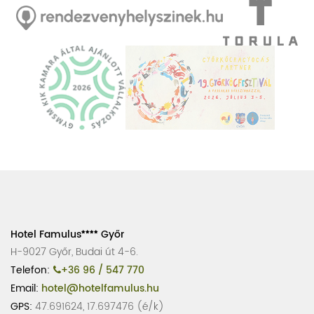
Hotel Famulus
Győr
H-9027 Győr, Budai út 4-6.
Telefon:
+36 96 / 547 770
Email:
hotel@hotelfamulus.hu
GPS:
47.691624, 17.697476 (é/k)