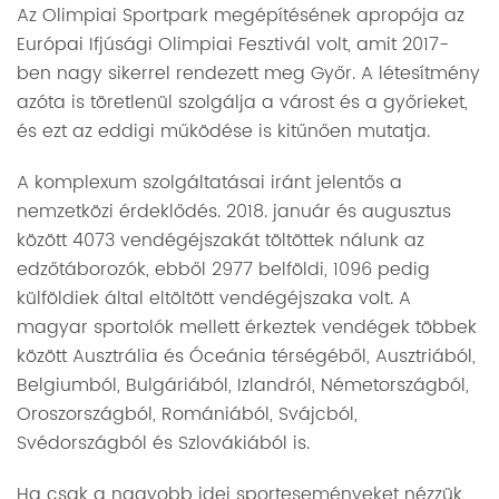
Az Olimpiai Sportpark megépítésének apropója az
Európai Ifjúsági Olimpiai Fesztivál volt, amit 2017-
ben nagy sikerrel rendezett meg Győr. A létesítmény
azóta is töretlenül szolgálja a várost és a győrieket,
és ezt az eddigi működése is kitűnően mutatja.
A komplexum szolgáltatásai iránt jelentős a
nemzetközi érdeklődés.
2018. január és augusztus
között 4073 vendégéjszakát töltöttek nálunk az
edzőtáborozók, ebből 2977 belföldi, 1096 pedig
külföldiek által eltöltött vendégéjszaka volt. A
magyar sportolók mellett érkeztek vendégek többek
között Ausztrália és Óceánia térségéből, Ausztriából,
Belgiumból, Bulgáriából, Izlandról, Németországból,
Oroszországból, Romániából, Svájcból,
Svédországból és Szlovákiából is.
Ha csak a nagyobb idei sporteseményeket nézzük,