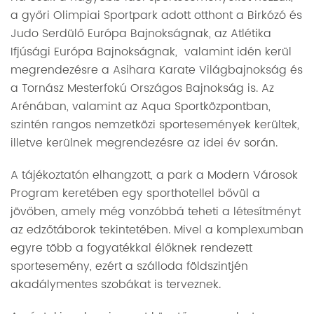
a győri Olimpiai Sportpark adott otthont a Birkózó és
Judo Serdülő Európa Bajnokságnak, az Atlétika
Ifjúsági Európa Bajnokságnak, valamint idén kerül
megrendezésre a Asihara Karate Világbajnokság és
a Tornász Mesterfokú Országos Bajnokság is. Az
Arénában, valamint az Aqua Sportközpontban,
szintén rangos nemzetközi sportesemények kerültek,
illetve kerülnek megrendezésre az idei év során.
A tájékoztatón elhangzott, a park a Modern Városok
Program keretében egy sporthotellel bővül a
jövőben, amely még vonzóbbá teheti a létesítményt
az edzőtáborok tekintetében. Mivel a komplexumban
egyre több a fogyatékkal élőknek rendezett
sportesemény, ezért a szálloda földszintjén
akadálymentes szobákat is terveznek.