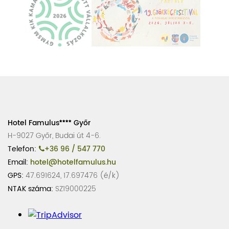
Hotel Famulus
Győr
H-9027 Győr, Budai út 4-6.
Telefon:
+36 96 / 547 770
Email:
hotel@hotelfamulus.hu
GPS:
47.691624, 17.697476 (é/k)
NTAK száma:
SZ19000225