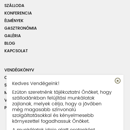
SZÁLLODA
KONFERENCIA
ÉLMÉNYEK
GASZTRONÓMIA
GALÉRIA
BLOG
KAPCSOLAT
VENDÉGKÖNYV
OLDALTÉRKÉP
Kedves Vendégeink!
SZABÁLYZATOK
Ezúton szeretnénk tájékoztatni Önöket, hogy
MUNKATÁRSAINK
szállodánkban felújítási munkálatok
VISSZAÉLÉS BEJELENTÉSI SZABÁLYZAT
zajlanak, melyek célja, hogy a jövőben
PARKOLÁS INFORMÁCIÓ
még magasabb színvonalú
szolgáltatásokkal és kényelmesebb
környezettel fogadhassuk Önöket.