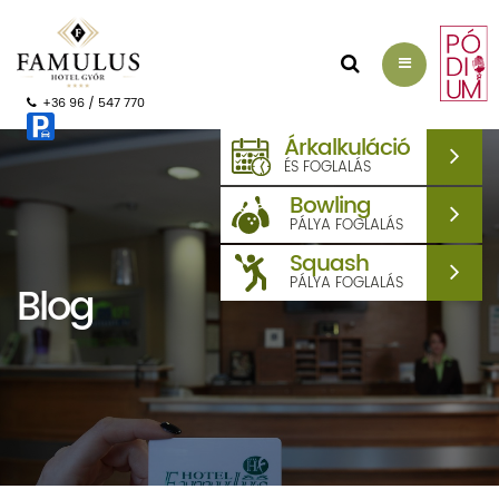
AJÁNLATKÉRÉS
+36 96 / 547 770
Árkalkuláció
ÉS FOGLALÁS
Bowling
PÁLYA FOGLALÁS
Squash
PÁLYA FOGLALÁS
Blog