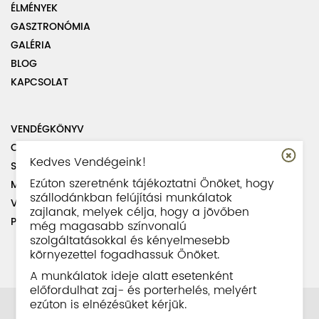
ÉLMÉNYEK
GASZTRONÓMIA
GALÉRIA
BLOG
KAPCSOLAT
VENDÉGKÖNYV
OLDALTÉRKÉP
Kedves Vendégeink!
SZABÁLYZATOK
Ezúton szeretnénk tájékoztatni Önöket, hogy
MUNKATÁRSAINK
szállodánkban felújítási munkálatok
VISSZAÉLÉS BEJELENTÉSI SZABÁLYZAT
zajlanak, melyek célja, hogy a jövőben
PARKOLÁS INFORMÁCIÓ
még magasabb színvonalú
szolgáltatásokkal és kényelmesebb
környezettel fogadhassuk Önöket.
A munkálatok ideje alatt esetenként
előfordulhat zaj- és porterhelés, melyért
ezúton is elnézésüket kérjük.