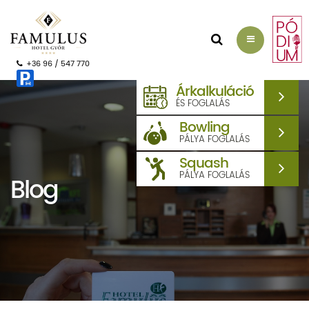
AJÁNLATKÉRÉS
+36 96 / 547 770
Árkalkuláció
ÉS FOGLALÁS
Bowling
PÁLYA FOGLALÁS
Squash
PÁLYA FOGLALÁS
Blog