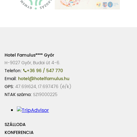
Hotel Famulus
Győr
H-9027 Győr, Budai út 4-6.
Telefon:
+36 96 / 547 770
Email:
hotel@hotelfamulus.hu
GPS:
47.691624, 17.697476 (é/k)
NTAK száma:
SZ19000225
SZÁLLODA
KONFERENCIA