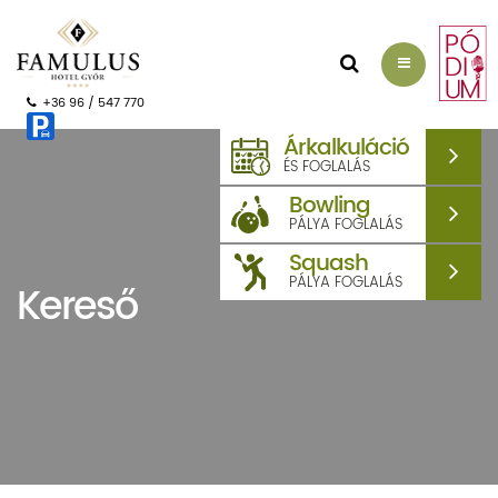
AJÁNLATKÉRÉS
+36 96 / 547 770
Árkalkuláció
ÉS FOGLALÁS
Bowling
PÁLYA FOGLALÁS
Squash
PÁLYA FOGLALÁS
Kereső