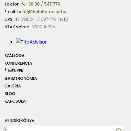
Telefon:
+36 96 / 547 770
Email:
hotel@hotelfamulus.hu
GPS:
47.691624, 17.697476 (é/k)
NTAK száma:
SZ19000225
SZÁLLODA
KONFERENCIA
ÉLMÉNYEK
GASZTRONÓMIA
GALÉRIA
BLOG
KAPCSOLAT
VENDÉGKÖNYV
OLDALTÉRKÉP