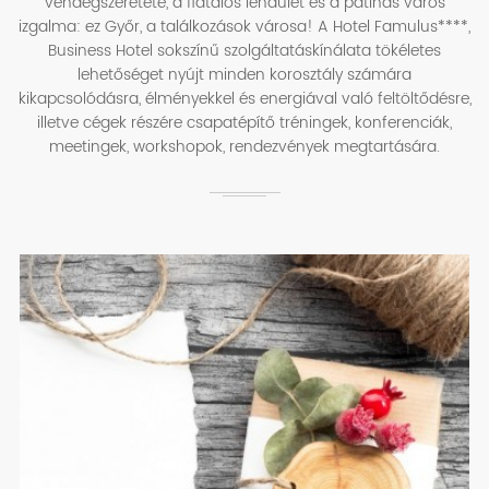
vendégszeretete, a fiatalos lendület és a patinás város
izgalma: ez Győr, a találkozások városa! A Hotel Famulus****,
Business Hotel sokszínű szolgáltatáskínálata tökéletes
lehetőséget nyújt minden korosztály számára
kikapcsolódásra, élményekkel és energiával való feltöltődésre,
illetve cégek részére csapatépítő tréningek, konferenciák,
meetingek, workshopok, rendezvények megtartására.