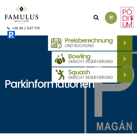
ANFRAGE
+36 96 / 547 770
Preisberechnung
UND BUCHUNG
Bowling
GERICHT RESERVIERUNG
Squash
GERICHT RESERVIERUNG
Parkinformationen