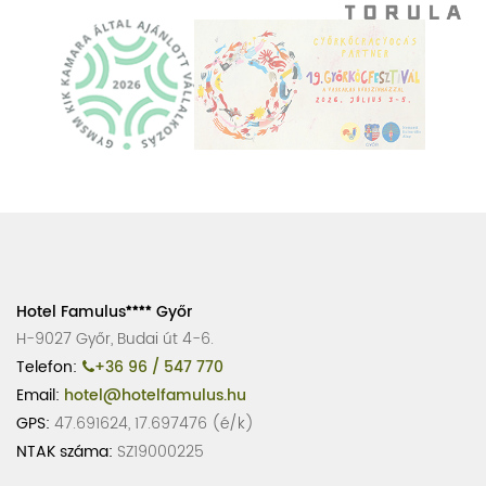
Hotel Famulus
Győr
H-9027 Győr, Budai út 4-6.
Telefon:
+36 96 / 547 770
Email:
hotel@hotelfamulus.hu
GPS:
47.691624, 17.697476 (é/k)
NTAK száma:
SZ19000225