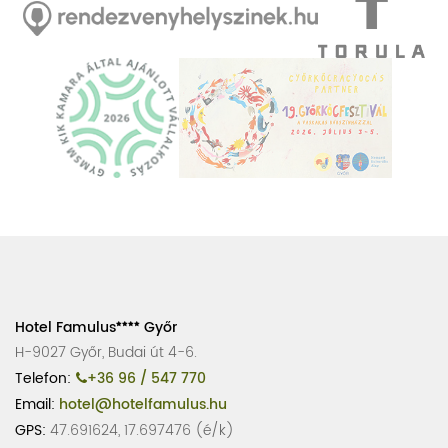
Hotel Famulus
Győr
H-9027 Győr, Budai út 4-6.
Telefon:
+36 96 / 547 770
Email:
hotel@hotelfamulus.hu
GPS:
47.691624, 17.697476 (é/k)