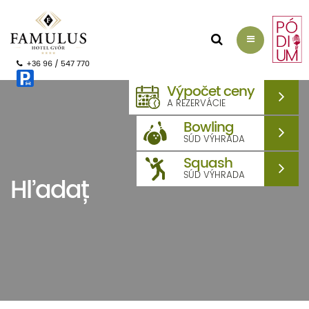
+36 96 / 547 770
Výpočet ceny
A REZERVÁCIE
Bowling
SÚD VÝHRADA
Squash
SÚD VÝHRADA
Hľadať