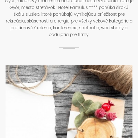
Győr, mladistvý moment a očarujúce mesto vzrušenia: toto je
Győr, mesto stretávok! Hotel Famulus **** ponúka širokú
škálu služieb, ktoré ponúkajú vynikajúcu príležitosť pre
rekreáciu, skúsenosti a energiu pre všetky vekové kategórie a
pre tímové školenia, konferencie, stretnutia, workshopy a
podujatia pre firmy.