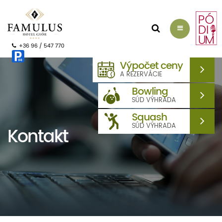
+36 96 / 547 770
Výpočet ceny
A REZERVÁCIE
Bowling
SÚD VÝHRADA
Squash
SÚD VÝHRADA
Kontakt