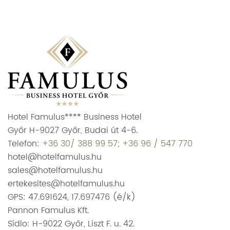
Hotel Famulus**** Business Hotel
Győr H-9027 Győr, Budai út 4-6.
Telefon:
+36 30/ 388 99 57
;
+36 96 / 547 770
hotel@hotelfamulus.hu
sales@hotelfamulus.hu
ertekesites@hotelfamulus.hu
GPS: 47.691624, 17.697476 (é/k)
Pannon Famulus Kft.
Sídlo: H-9022 Győr, Liszt F. u. 42.