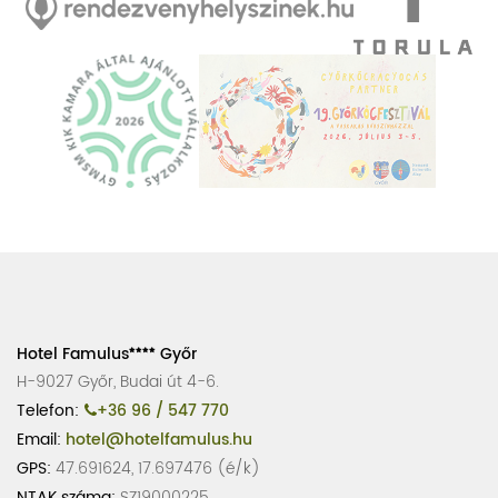
Hotel Famulus
Győr
H-9027 Győr, Budai út 4-6.
Telefon:
+36 96 / 547 770
Email:
hotel@hotelfamulus.hu
GPS:
47.691624, 17.697476 (é/k)
NTAK száma:
SZ19000225